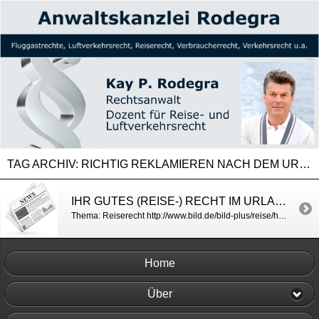
TAG ARCHIV:
RICHTIG REKLAMIEREN NACH DEM URLAUB
IHR GUTES (REISE-) RECHT IM URLAUB / BILD
Thema: Reiserecht http://www.bild.de/bild-plus/reise/hotels/reiserecht/reiserecht-hotel-urteile-minderung-reklamation-41867428,var=a.bild.html
Home
Über