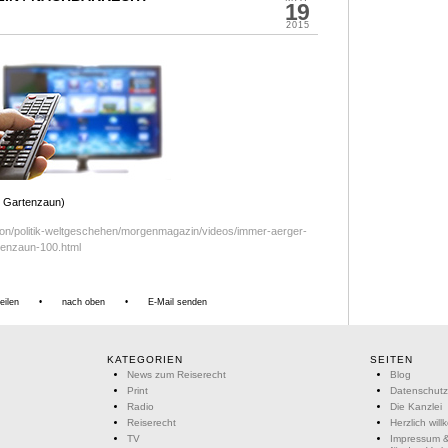
19
2015
m Gartenzaun)
tion/politik-weltgeschehen/morgenmagazin/videos/immer-aerger-
tenzaun-100.html
eilen
•
nach oben
•
E-Mail senden
KATEGORIEN
SEITEN
News zum Reiserecht
Blog
Print
Datenschutz
Radio
Die Kanzlei
Reiserecht
Herzlich wil
TV
Impressum &