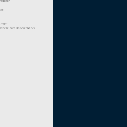
braucher
eit
hungen
Tabelle zum Reiserecht bei
n