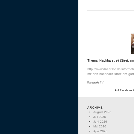
Thema: Nachbarstreit (Streit a
http://www.daserste.de/informa
mit-den-nachbarn-streit-am-gar
Kategorie
TV
Auf Facebook t
ARCHIVE
August 2026
Juli 2026
Juni 2026
Mai 2026
April 2026