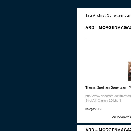
Tag Archiv:
Schatten du
ARD – MORGENMAGAZ
Thema: Streit am Gartenzaun. 
http://www.daserste.de/informat
Streitfall-Garten-100.html
Kategorie
TV
Auf Facebook t
ARD – MORGENMAGAZ