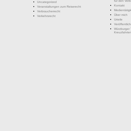
für den Ver
Uncategorized
Kontakt
Veranstaltungen zum Reiserecht
Medientätigk
Verbraucherrecht
Über mich
Verkehrsrecht
Urteile
Veröffentlic
Würzburger 
Kreuzfahrte