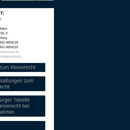
T:
i
degra
Str. 6
zburg
 931 4654218
 931 4654219
degra-law.de
rodegra-law.de
zum Reiserecht
staltungen zum
echt
rger Tabelle
iserecht bei
ahrten