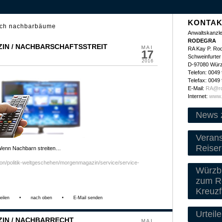
KONTAK
rch nachbarbäume
Anwaltskanzle
RODEGRA
IN / NACHBARSCHAFTSSTREIT
MAI
RA Kay P. Ro
17
Schweinfurter 
2016
D-97080 Wür
Telefon: 0049
Telefax: 0049
E-Mail:
RA@ro
Internet:
www.
News 
Veran
Reiser
Wenn Nachbarn streiten…
ion/politik-weltgeschehen/morgenmagazin/service/service-
Würzbu
zum Re
Kreuzf
eilen
•
nach oben
•
E-Mail senden
Urteile
IN / NACHBARRECHT
MAI