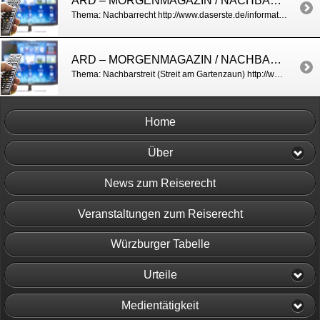
ARD – MORGENMAGAZIN / NACHBARRECHT
Thema: Nachbarrecht http://www.daserste.de/information/politik-weltgeschehen/morgenmagazin/service/Service-Nachbarrecht-100.html http://www.daserste.de/information/politik-weltgeschehen/morgenmagazin/videos/nachbarrecht-einigung-unter-nachbarn-ausdruecklich-erwuenscht-100.html
ARD – MORGENMAGAZIN / NACHBARRECHT
Thema: Nachbarstreit (Streit am Gartenzaun) http://www.daserste.de/information/politik-weltgeschehen/morgenmagazin/videos/immer-aerger-mit-den-nachbarn-streit-am-gartenzaun-100.html
Home
Über
News zum Reiserecht
Veranstaltungen zum Reiserecht
Würzburger Tabelle
Urteile
Medientätigkeit