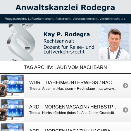
TAG ARCHIV:
LAUB VOM NACHBARN
WDR – DAHEIM&UNTERWEGS / NACHBARSCHAFTSÄRGER
Thema: Ärger mit Nachbarn – Rechtslage http://www1.wdr.de/verbraucher/wohnen/sommer-knigge-nachbarschaft-100.html
ARD – MORGENMAGAZIN / HERBSTPFLICHTEN
Thema: Herbstpflichten (Infos für Autofahrer, Grundstückseigentümer, Mieter u.a.) http://www.daserste.de/information/politik-weltgeschehen/morgenmagazin/service/service-herbstpflichten-102.html