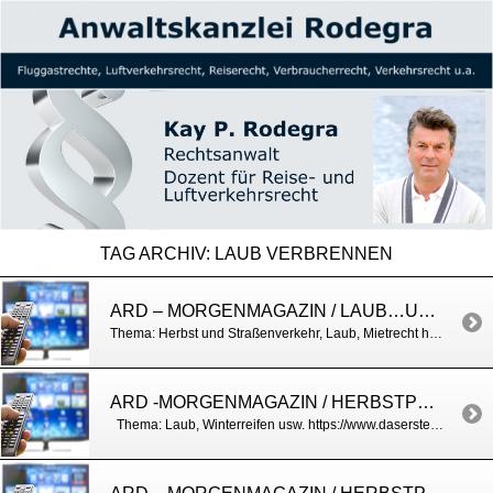
TAG ARCHIV:
LAUB VERBRENNEN
ARD – MORGENMAGAZIN / LAUB…UND ANDERE HERBSTTHEMEN
Thema: Herbst und Straßenverkehr, Laub, Mietrecht https://www.daserste.de/information/politik-weltgeschehen/morgenmagazin/videos/fn-moma_service_recht_herbstlich_0511nl_-100.html
ARD -MORGENMAGAZIN / HERBSTPFLICHTEN
Thema: Laub, Winterreifen usw. https://www.daserste.de/information/politik-weltgeschehen/morgenmagazin/videos/service_0911nl_-100.html