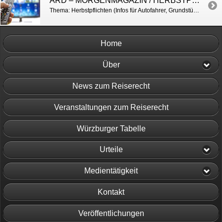
ARD – MORGENMAGAZIN / HERBSTPFLICHTEN
Thema: Herbstpflichten (Infos für Autofahrer, Grundstückseigentümer, Mieter u.a.) http://www.daserste.de/information/politik-weltgeschehen/morgenmagazin/service/service-herbstpflichten-102.html
Home
Über
News zum Reiserecht
Veranstaltungen zum Reiserecht
Würzburger Tabelle
Urteile
Medientätigkeit
Kontakt
Veröffentlichungen