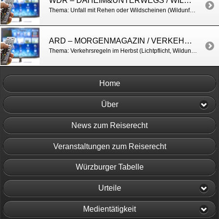
WDR – DAHEIM&UNTERWEGS / WILDUNFÄLLE (VERKEHRS- UND VERSICHERUNGSRECHT)
Thema: Unfall mit Rehen oder Wildscheinen (Wildunfall/Teilkaskoversicherung) http://www1.wdr.de/mediathek/video/sendungen/daheim-und-unterwegs/video-wie-verhaelt-man-sich-nach-einem-unfall-mit-freiem-wild-anwalt-kay-rodegra-weiss-die-antwort-100.html
ARD – MORGENMAGAZIN / VERKEHRSREGELN FÜR DEN HERBST
Thema: Verkehrsregeln im Herbst (Lichtpflicht, Wildunfall u.a.) http://www.daserste.de/information/politik-weltgeschehen/morgenmagazin/videos/vorsicht-herbst-mit-kay-p-rodegra-rechtsanwalt-100.html
Home
Über
News zum Reiserecht
Veranstaltungen zum Reiserecht
Würzburger Tabelle
Urteile
Medientätigkeit