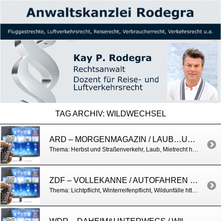
TAG ARCHIV:
WILDWECHSEL
ARD – MORGENMAGAZIN / LAUB…UND ANDERE HERBSTTHEMEN
Thema: Herbst und Straßenverkehr, Laub, Mietrecht https://www.daserste.de/information/politik-weltgeschehen/morgenmagazin/videos/fn-moma_service_recht_herbstlich_0511nl_-100.html
ZDF – VOLLEKANNE / AUTOFAHREN IM HERBST
Thema: Lichtpflicht, Winterreifenpflicht, Wildunfälle https://www.zdf.de/verbraucher/volle-kanne/autofahren-im-herbst-100.html