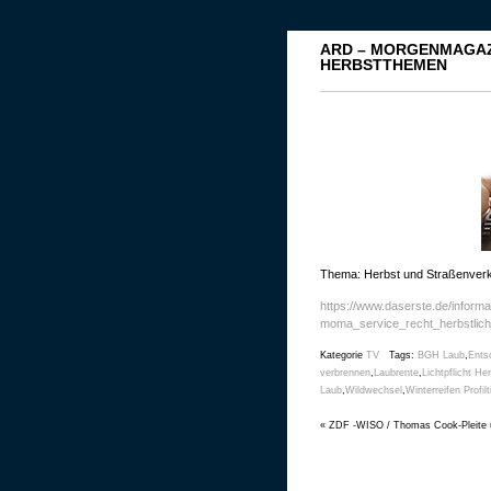
ARD – MORGENMAGAZ
HERBSTTHEMEN
Thema: Herbst und Straßenverke
https://www.daserste.de/informa
moma_service_recht_herbstlich
Kategorie
TV
Tags:
BGH Laub
,
Ents
verbrennen
,
Laubrente
,
Lichtpflicht He
Laub
,
Wildwechsel
,
Winterreifen Profilt
«
ZDF -WISO / Thomas Cook-Pleite u