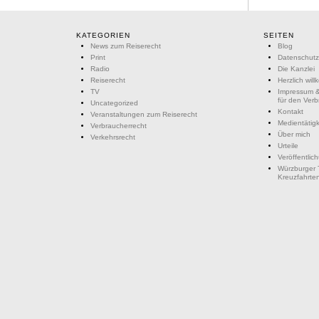
KATEGORIEN
SEITEN
News zum Reiserecht
Blog
Print
Datenschutz
Radio
Die Kanzlei
Reiserecht
Herzlich wil
TV
Impressum &
für den Ver
Uncategorized
Kontakt
Veranstaltungen zum Reiserecht
Medientätigk
Verbraucherrecht
Über mich
Verkehrsrecht
Urteile
Veröffentlic
Würzburger 
Kreuzfahrte