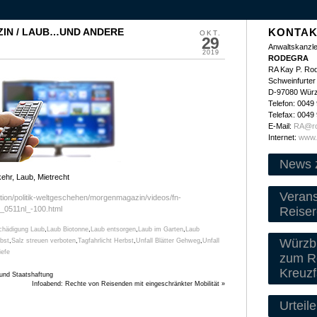
IN / LAUB…UND ANDERE
KONTAK
OKT.
29
Anwaltskanzle
2019
RODEGRA
RA Kay P. Ro
Schweinfurter 
D-97080 Wür
Telefon: 0049
Telefax: 0049
E-Mail:
RA@ro
Internet:
www.
News 
hr, Laub, Mietrecht
Veran
tion/politik-weltgeschehen/morgenmagazin/videos/fn-
Reiser
_0511nl_-100.html
chädigung Laub
,
Laub Biotonne
,
Laub entsorgen
,
Laub im Garten
,
Laub
Würzbu
rbst
,
Salz streuen verboten
,
Tagfahrlicht Herbst
,
Unfall Blätter Gehweg
,
Unfall
iefe
zum Re
Kreuzf
nd Staatshaftung
Infoabend: Rechte von Reisenden mit eingeschränkter Mobilität
»
Urteile