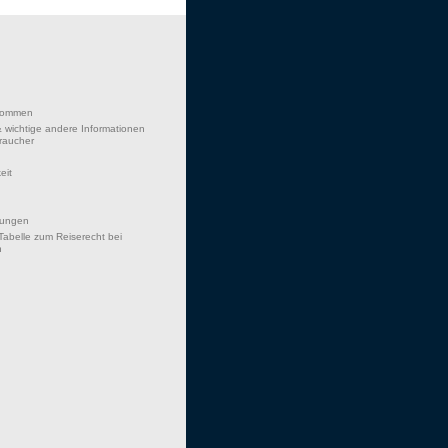
lkommen
 wichtige andere Informationen
braucher
eit
hungen
Tabelle zum Reiserecht bei
n