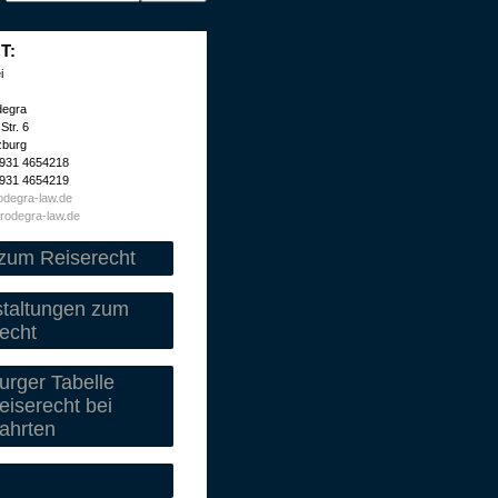
T:
i
degra
Str. 6
zburg
 931 4654218
 931 4654219
degra-law.de
rodegra-law.de
zum Reiserecht
staltungen zum
echt
rger Tabelle
iserecht bei
ahrten