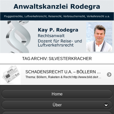
TAG ARCHIV:
SILVESTERKRACHER
SCHADENSRECHT U.A. – BÖLLERN AN SILVESTER / BILD
Thema: Böllern, Raketen & Recht http://www.bild.de/ratgeber/2014/silvester/was-ihre-boellerwahl-ueber-sie-verraet-39139410.bild.html
Home
Über