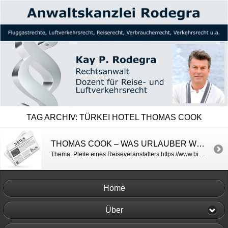
TAG ARCHIV:
TÜRKEI HOTEL THOMAS COOK
THOMAS COOK – WAS URLAUBER WISSEN MÜSSEN / BILD
Thema: Pleite eines Reiseveranstalters https://www.bild.de/bild-plus/reise/fluege/fluege/thomas-cook-ist-pleite-was-urlauber-jetzt-wissen-sollten-64879340.bild.html
Home
Über