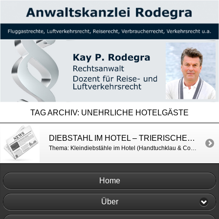
TAG ARCHIV:
UNEHRLICHE HOTELGÄSTE
DIEBSTAHL IM HOTEL – TRIERISCHER VOLKSFREUND
Thema: Kleindiebstähle im Hotel (Handtuchklau & Co) http://www.volksfreund.de/nachrichten/welt/themendestages/themenderzeit/Themen-des-Tages-Millionenschaeden-durch-Kleindiebstaehle;art742,4679835
Home
Über