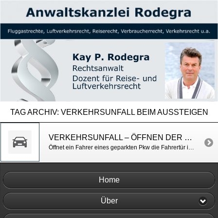
TAG ARCHIV:
VERKEHRSUNFALL BEIM AUSSTEIGEN
VERKEHRSUNFALL – ÖFFNEN DER FAHRERTÜR
Öffnet ein Fahrer eines geparkten Pkw die Fahrertür in den Verkehrsraum des fließenden Verkehrs, haftet er voll für die Schäden, die mit dabei mit einem kollidierenden Fahrzeug entstehen. LG Stuttgart v. 22.4.2015, Az. 13 S 172/14
Home
Über