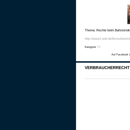
Thema: Rechte beim Bahnstreik
http://www1.wdr.de/fernsehen/r
Kategorie
TV
Auf Facebook t
VERBRAUCHERRECHT /