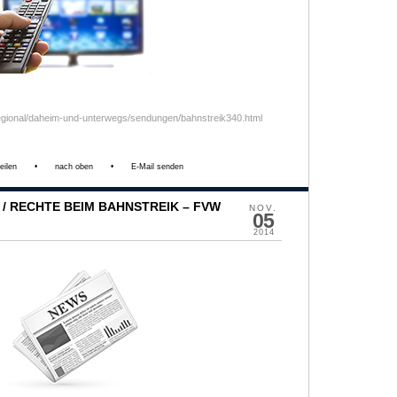
egional/daheim-und-unterwegs/sendungen/bahnstreik340.html
eilen
•
nach oben
•
E-Mail senden
 RECHTE BEIM BAHNSTREIK – FVW
NOV.
05
2014