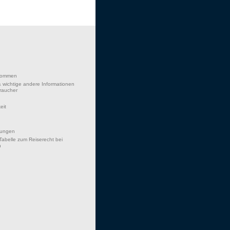
lkommen
 wichtige andere Informationen
braucher
eit
hungen
Tabelle zum Reiserecht bei
n