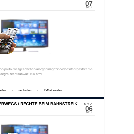
07
2014
ion/politik-weltgeschehen/morgenmagazin/videos/fahrgastrechte-
rodegra-rechtsanwalt-100.html
eilen
•
nach oben
•
E-Mail senden
ERWEGS / RECHTE BEIM BAHNSTREIK
NOV.
06
2014