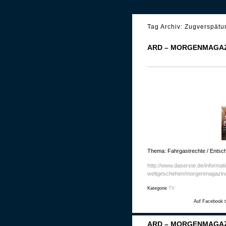
Tag Archiv:
Zugverspätu
ARD – MORGENMAGAZI
Thema: Fahrgastrechte / Entsc
http://www.daserste.de/informatio
weltgeschehen/morgenmagazin/
Kategorie
TV
Auf Facebook t
ARD – MORGENMAGAZ