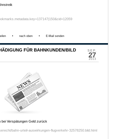
hnstreik
ookmarks.metadata.key=137147|150&cid=12059
eilen
•
nach oben
•
E-Mail senden
CHÄDIGUNG FÜR BAHNKUNDEN/BILD
SEP.
27
2013
bei Verspätungen Geld zurück
eiserecht/bahn-urteil-auswirkungen-flugverkehr-32578250.bild.html