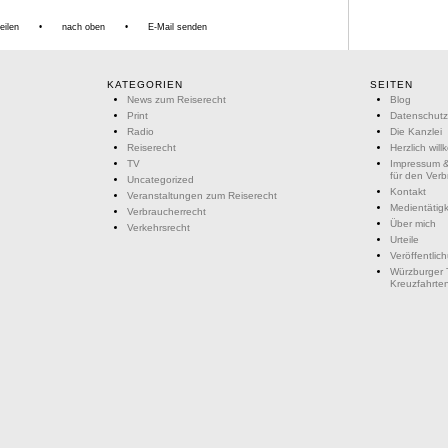
eilen
•
nach oben
•
E-Mail senden
KATEGORIEN
SEITEN
News zum Reiserecht
Blog
Print
Datenschutz
Radio
Die Kanzlei
Reiserecht
Herzlich wil
TV
Impressum &
für den Ver
Uncategorized
Kontakt
Veranstaltungen zum Reiserecht
Medientätigk
Verbraucherrecht
Über mich
Verkehrsrecht
Urteile
Veröffentlic
Würzburger 
Kreuzfahrte