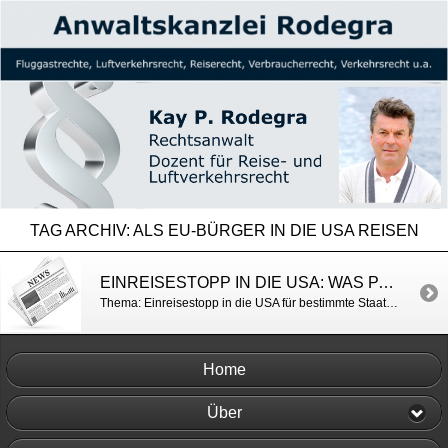
TAG ARCHIV:
ALS EU-BÜRGER IN DIE USA REISEN
EINREISESTOPP IN DIE USA: WAS PASSAGIERE JETZT WISSEN MÜSSEN – BILD
Thema: Einreisestopp in die USA für bestimmte Staatsbürger http://www.bild.de/reise/2017/donald-trump/trump-einreiseverbot-flugpassagiere-50014258.bild.html
Home
Über