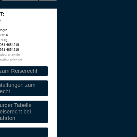
T:
i
degra
Str. 6
zburg
 931 4654218
 931 4654219
degra-law.de
rodegra-law.de
zum Reiserecht
staltungen zum
echt
rger Tabelle
iserecht bei
ahrten