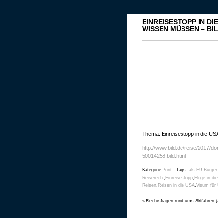
EINREISESTOPP IN DI
WISSEN MÜSSEN – BI
Thema: Einreisestopp in die US
http://www.bild.de/reise/2017/d
50014258.bild.html
Kategorie
Print
Tags:
als EU-Bürger
Reiserecht
,
Einreisestopp
,
Flüge in di
Reisen
,
Reisen in die USA
,
Visum für
«
Rechtsfragen rund ums Skifahren (