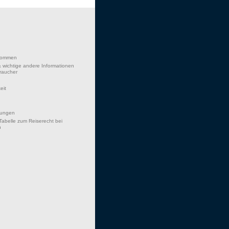
lkommen
 wichtige andere Informationen
braucher
eit
hungen
Tabelle zum Reiserecht bei
n