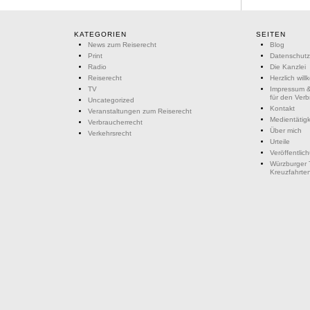
KATEGORIEN
SEITEN
News zum Reiserecht
Blog
Print
Datenschutz
Radio
Die Kanzlei
Reiserecht
Herzlich wil
TV
Impressum &
für den Ver
Uncategorized
Kontakt
Veranstaltungen zum Reiserecht
Medientätigk
Verbraucherrecht
Über mich
Verkehrsrecht
Urteile
Veröffentlic
Würzburger 
Kreuzfahrte