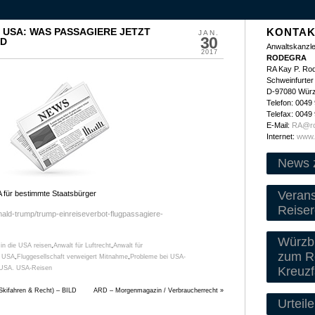
E USA: WAS PASSAGIERE JETZT
KONTAK
JAN.
30
LD
Anwaltskanzle
2017
RODEGRA
RA Kay P. Ro
Schweinfurter 
D-97080 Wür
Telefon: 0049
Telefax: 0049
E-Mail:
RA@ro
Internet:
www.
News 
Veran
A für bestimmte Staatsbürger
Reiser
onald-trump/trump-einreiseverbot-flugpassagiere-
Würzbu
 in die USA reisen
,
Anwalt für Luftrecht
,
Anwalt für
zum Re
e USA
,
Fluggesellschaft verweigert Mitnahme
,
Probleme bei USA-
Kreuzf
 USA. USA-Reisen
Skifahren & Recht) – BILD
ARD – Morgenmagazin / Verbraucherrecht
»
Urteile