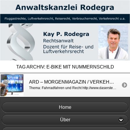
TAG ARCHIV:
E-BIKE MIT NUMMERNSCHILD
ARD – MORGENMAGAZIN / VERKEHRSRECHT
Thema: Fahrradfahren und Recht http://www.daserste.de/information/politik-weltgeschehen/morgenmagazin/videos/service-radfahren-und-recht-104.html
Home
Über