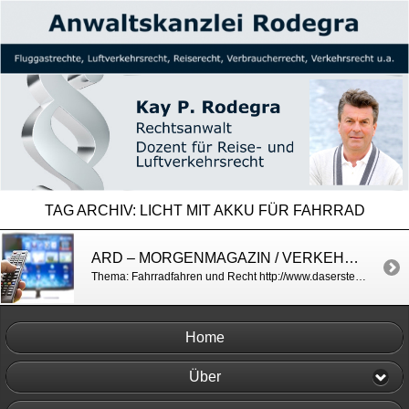
TAG ARCHIV:
LICHT MIT AKKU FÜR FAHRRAD
ARD – MORGENMAGAZIN / VERKEHRSRECHT
Thema: Fahrradfahren und Recht http://www.daserste.de/information/politik-weltgeschehen/morgenmagazin/videos/service-radfahren-und-recht-104.html
Home
Über