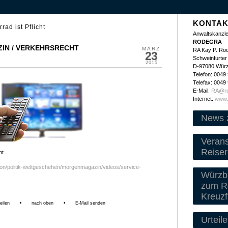
KONTAK
rad ist Pflicht
Anwaltskanzle
RODEGRA
IN / VERKEHRSRECHT
MÄRZ
RA Kay P. Ro
23
Schweinfurter 
2015
D-97080 Wür
Telefon: 0049
Telefax: 0049
E-Mail:
RA@ro
Internet:
www.
News 
Veran
Reiser
ht
tion/politik-weltgeschehen/morgenmagazin/videos/service-
Würzbu
zum Re
Kreuzf
eilen
•
nach oben
•
E-Mail senden
Urteile