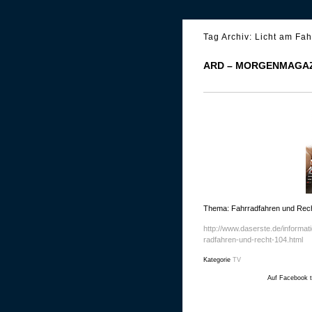
Tag Archiv:
Licht am Fahr
ARD – MORGENMAGAZ
Thema: Fahrradfahren und Rec
http://www.daserste.de/informa
radfahren-und-recht-104.html
Kategorie
TV
Auf Facebook t