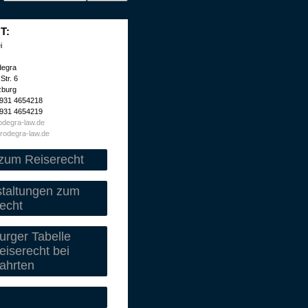
T:
i
degra
Str. 6
zburg
 931 4654218
 931 4654219
degra-law.de
rodegra-law.de
zum Reiserecht
staltungen zum
echt
rger Tabelle
iserecht bei
ahrten