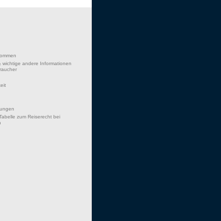
lkommen
 wichtige andere Informationen
braucher
eit
hungen
Tabelle zum Reiserecht bei
n