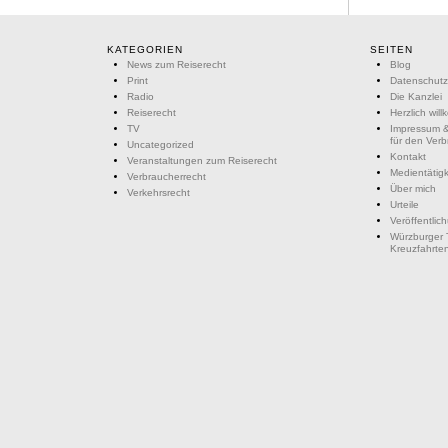
KATEGORIEN
SEITEN
News zum Reiserecht
Blog
Print
Datenschutz
Radio
Die Kanzlei
Reiserecht
Herzlich wil
TV
Impressum &
für den Ver
Uncategorized
Kontakt
Veranstaltungen zum Reiserecht
Medientätigk
Verbraucherrecht
Über mich
Verkehrsrecht
Urteile
Veröffentlic
Würzburger 
Kreuzfahrte