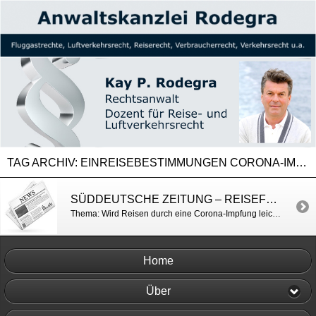
TAG ARCHIV:
EINREISEBESTIMMUNGEN CORONA-IMPFUNG
SÜDDEUTSCHE ZEITUNG – REISEFREIHEIT MIT IMPFPASS
Thema: Wird Reisen durch eine Corona-Impfung leichter? https://www.sueddeutsche.de/reise/reisen-impfung-coronavirus-1.5179661?reduced=true
Home
Über