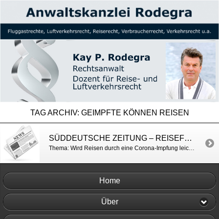
TAG ARCHIV:
GEIMPFTE KÖNNEN REISEN
SÜDDEUTSCHE ZEITUNG – REISEFREIHEIT MIT IMPFPASS
Thema: Wird Reisen durch eine Corona-Impfung leichter? https://www.sueddeutsche.de/reise/reisen-impfung-coronavirus-1.5179661?reduced=true
Home
Über