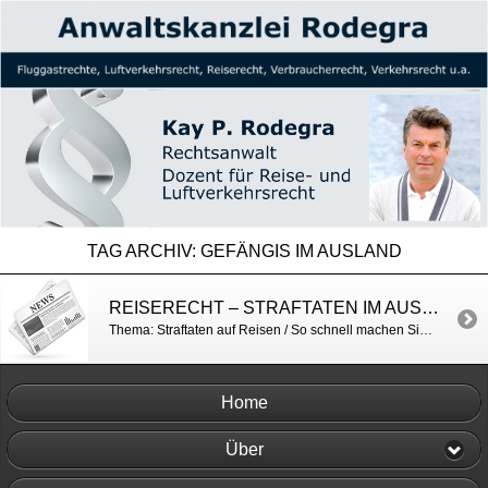
TAG ARCHIV:
GEFÄNGIS IM AUSLAND
REISERECHT – STRAFTATEN IM AUSLAND / BILD
Thema: Straftaten auf Reisen / So schnell machen Sie sich im Ausland strafbar http://www.bild.de/bild-plus/reise/2014/verbrechen/ausland-strafbar-souvenirs-fotografieren-38411948.bild.html
Home
Über