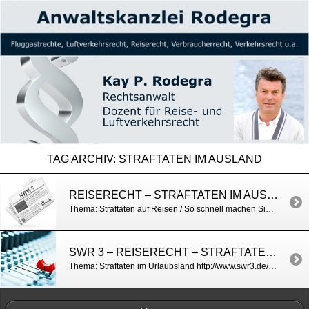
TAG ARCHIV:
STRAFTATEN IM AUSLAND
REISERECHT – STRAFTATEN IM AUSLAND / BILD
Thema: Straftaten auf Reisen / So schnell machen Sie sich im Ausland strafbar http://www.bild.de/bild-plus/reise/2014/verbrechen/ausland-strafbar-souvenirs-fotografieren-38411948.bild.html
SWR 3 – REISERECHT – STRAFTATEN IM URLAUBSLAND
Thema: Straftaten im Urlaubsland http://www.swr3.de/info/weltweit/Keine-wilden-Kuesse-in-Japan/-/id=152124/did=1657406/xamrjb/index.html