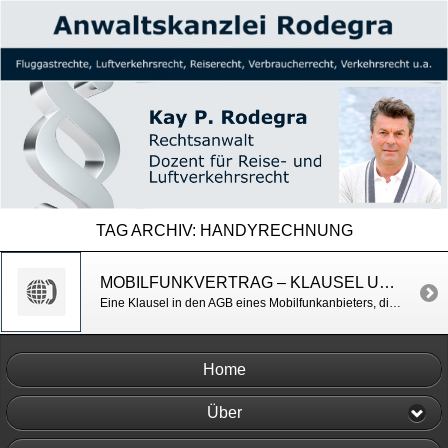
TAG ARCHIV:
HANDYRECHNUNG
MOBILFUNKVERTRAG – KLAUSEL UNWIRKSAM
Eine Klausel in den AGB eines Mobilfunkanbieters, die vorsieht, dass bei Zahlungsverzug des Kunden eine fristlose Kündigung des Vertrages möglich ist, ist unwirksam. LG Düsseldorf v. 29.7.2015, Az. 12 O 231/14
Home
Über