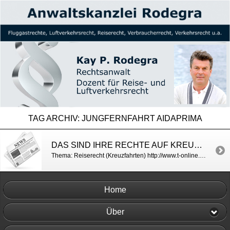
TAG ARCHIV:
JUNGFERNFAHRT AIDAPRIMA
DAS SIND IHRE RECHTE AUF KREUZFAHRTEN / T-ONLINE
Thema: Reiserecht (Kreuzfahrten) http://www.t-online.de/reisen/kreuzfahrten/id_74528400/das-sind-ihre-rechte-auf-kreuzfahrten.html
Home
Über