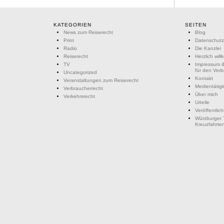
KATEGORIEN
SEITEN
News zum Reiserecht
Blog
Print
Datenschutz
Radio
Die Kanzlei
Reiserecht
Herzlich wil
TV
Impressum &
für den Ver
Uncategorized
Kontakt
Veranstaltungen zum Reiserecht
Medientätigk
Verbraucherrecht
Über mich
Verkehrsrecht
Urteile
Veröffentlic
Würzburger 
Kreuzfahrte