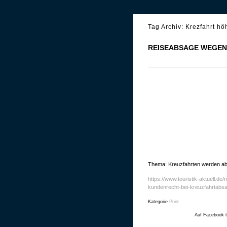
Tag Archiv:
Krezfahrt hö
REISEABSAGE WEGEN 
Thema: Kreuzfahrten werden a
https://www.touristik-aktuell.d
kundenrecht-bei-kreuzfahrta
Kategorie
Print
Auf Facebook t