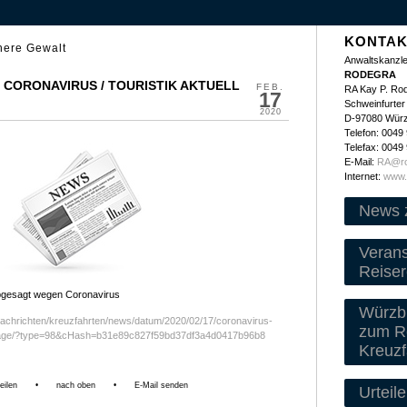
KONTAK
here Gewalt
Anwaltskanzle
RODEGRA
CORONAVIRUS / TOURISTIK AKTUELL
FEB.
RA Kay P. Ro
17
Schweinfurter 
2020
D-97080 Wür
Telefon: 0049
Telefax: 0049
E-Mail:
RA@ro
Internet:
www.
News 
Veran
Reiser
bgesagt wegen Coronavirus
Würzbu
e/nachrichten/kreuzfahrten/news/datum/2020/02/17/coronavirus-
zum Re
bsage/?type=98&cHash=b31e89c827f59bd37df3a4d0417b96b8
Kreuzf
eilen
•
nach oben
•
E-Mail senden
Urteile