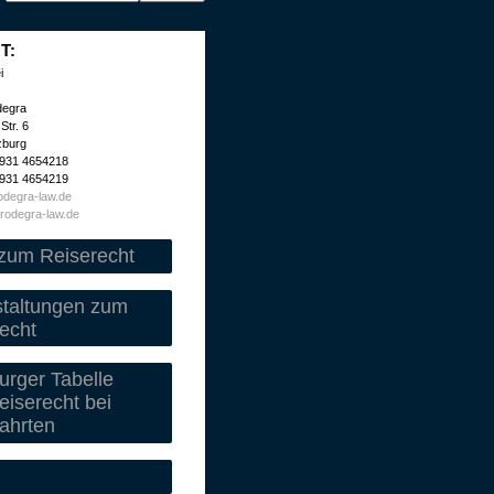
T:
i
degra
Str. 6
zburg
 931 4654218
 931 4654219
degra-law.de
rodegra-law.de
zum Reiserecht
staltungen zum
echt
rger Tabelle
iserecht bei
ahrten