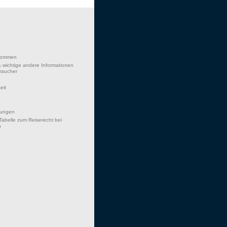
lkommen
 wichtige andere Informationen
braucher
eit
hungen
Tabelle zum Reiserecht bei
n