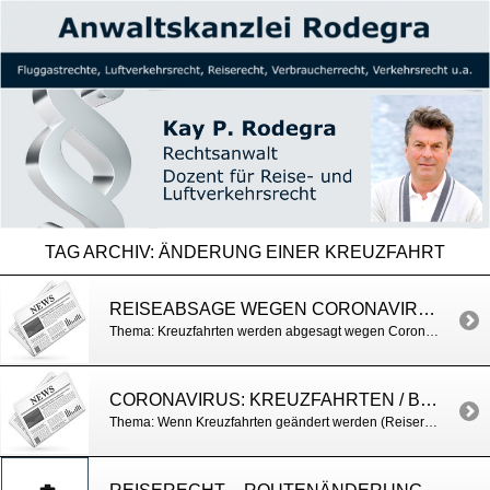
TAG ARCHIV:
ÄNDERUNG EINER KREUZFAHRT
REISEABSAGE WEGEN CORONAVIRUS / TOURISTIK AKTUELL
Thema: Kreuzfahrten werden abgesagt wegen Coronavirus https://www.touristik-aktuell.de/nachrichten/kreuzfahrten/news/datum/2020/02/17/coronavirus-kundenrecht-bei-kreuzfahrtabsage/?type=98&cHash=b31e89c827f59bd37df3a4d0417b96b8
CORONAVIRUS: KREUZFAHRTEN / BILD
Thema: Wenn Kreuzfahrten geändert werden (Reiserecht) https://www.bild.de/bild-plus/reise/kreuzfahrten/kreuzfahrten/reiserechtler-coronavirus-das-ist-ihr-recht-auf-einem-schiff-68595298,view=conversionToLogin.bild.html