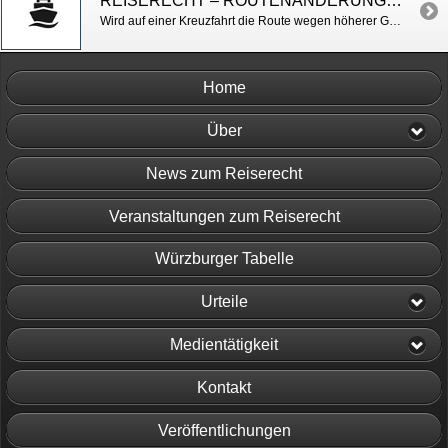
REISERECHT – ROUTENÄNDERUNG WEGEN HÖHERER GEWALT (KREUZFAHRT)
Wird auf einer Kreuzfahrt die Route wegen höherer Gewalt (Sicherheit, Wetter u.a.) geändert, steht dem Reisekunden dennoch ein Preisminderungsanspruch gegen den Reiseveranstalter zu. Der Minderungsanspruch ist verschudensunabhängig und greift selbst bei höherer Gewalt ein. AG Hamburg v. 25.01.17, Az. 17a C 343/16
Home
Über
News zum Reiserecht
Veranstaltungen zum Reiserecht
Würzburger Tabelle
Urteile
Medientätigkeit
Kontakt
Veröffentlichungen