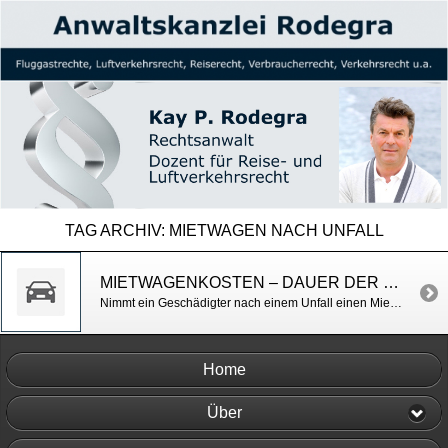
TAG ARCHIV:
MIETWAGEN NACH UNFALL
MIETWAGENKOSTEN – DAUER DER ERSTATTUNG
Nimmt ein Geschädigter nach einem Unfall einen Mietwagen, da sein beschädigtes Fahrzeug repariert werden muss, kann er Mietwagenkosten für die Dauer der Reparatur und auch für die Dauer der Anfertigung eines Sachverständigengutachtens geltend machen. AG Bitterfeld-Wolfen v. 17.7.2013, Az. 7 C 987/12
Home
Über