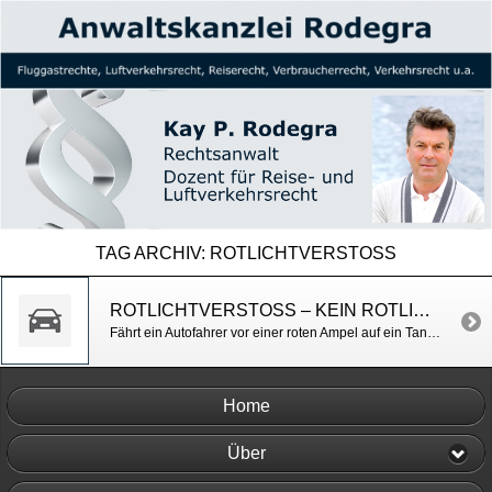
TAG ARCHIV:
ROTLICHTVERSTOSS
ROTLICHTVERSTOSS – KEIN ROTLICHTVERSTOSS BEIM UMFAHREN ÜBER EIN TANKSTELLENGELÄNDE
Fährt ein Autofahrer vor einer roten Ampel auf ein Tankstellengelände, um so über die Tankstelle die rote Ampel zu umfahren, d.h. er biegt nach der Ampel wieder auf die Fahrbahn ein, begeht er keinen Rotlichtverstoß. OLG Hamm v. 2.7.2013, Az. 1 RBs 98/13
Home
Über