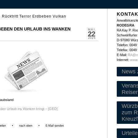
KONTAK
 Rücktritt Terror Erdbeben Vulkan
Anwaltskanzle
RODEGRA
BEBEN DEN URLAUB INS WANKEN
MAI
RA Kay P. Ro
22
Schweinfurter 
2025
D-97080 Wür
Telefon: 0049
Telefax: 0049
E-Mail:
RA@ro
Internet:
www.
News 
Veran
Reiser
laubsland
Würzbu
den Urlaub ins Wanken bringt – [GEO]
zum Re
Kreuzf
eilen
•
nach oben
•
E-Mail senden
Urteile