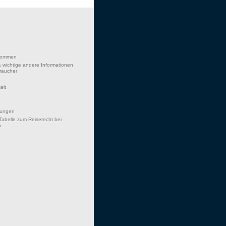
lkommen
 wichtige andere Informationen
braucher
eit
hungen
Tabelle zum Reiserecht bei
n