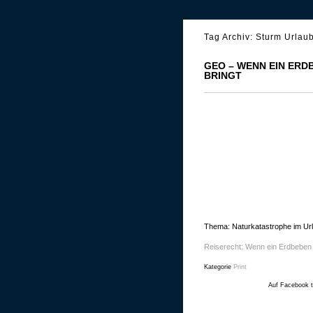
Tag Archiv:
Sturm Urlaub
GEO – WENN EIN ERD
BRINGT
Thema: Naturkatastrophe im Ur
Reiserecht: Wenn ein Erdbeben 
Kategorie
Print
Auf Facebook t