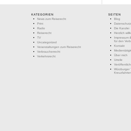
KATEGORIEN
SEITEN
News zum Reiserecht
Blog
Print
Datenschutz
Radio
Die Kanzlei
Reiserecht
Herzlich wil
TV
Impressum &
für den Ver
Uncategorized
Kontakt
Veranstaltungen zum Reiserecht
Medientätigk
Verbraucherrecht
Über mich
Verkehrsrecht
Urteile
Veröffentlic
Würzburger 
Kreuzfahrte