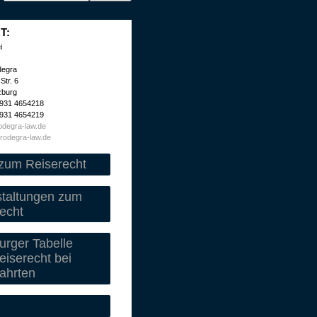
T:
i
degra
Str. 6
zburg
 931 4654218
 931 4654219
degra-law.de
rodegra-law.de
zum Reiserecht
staltungen zum
echt
rger Tabelle
iserecht bei
ahrten