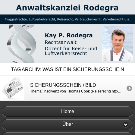
TAG ARCHIV:
WAS IST EIN SICHERUNGSSCHEIN
SICHERUNGSSCHEIN / BILD
Thema: Insolvenz von Thomas Cook (Reiserecht) https://www.bild.de/bild-plus/reise/fluege/fluege/nach-thomas-cook-debakel-was-ist-ein-reisesicherungsschein-64903478.bild.html
Home
Über