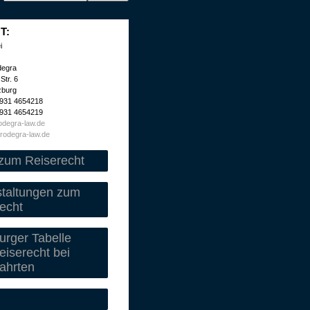
T:
i
degra
Str. 6
zburg
 931 4654218
 931 4654219
degra-law.de
rodegra-law.de
zum Reiserecht
staltungen zum
echt
rger Tabelle
iserecht bei
ahrten