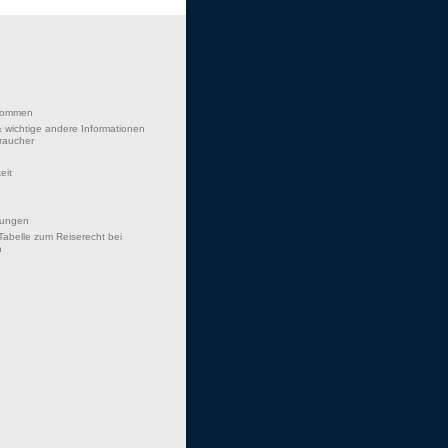
lkommen
 wichtige andere Informationen
braucher
eit
hungen
Tabelle zum Reiserecht bei
n