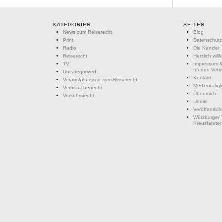
KATEGORIEN
SEITEN
News zum Reiserecht
Blog
Print
Datenschutz
Radio
Die Kanzlei
Reiserecht
Herzlich wil
TV
Impressum &
für den Ver
Uncategorized
Kontakt
Veranstaltungen zum Reiserecht
Medientätigk
Verbraucherrecht
Über mich
Verkehrsrecht
Urteile
Veröffentlic
Würzburger 
Kreuzfahrte