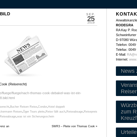
 BILD
KONTAK
SEP.
25
Anwaltskanzle
2019
RODEGRA
RA Kay P. Ro
Schweinfurter 
D-97080 Wür
Telefon: 0049
Telefax: 0049
E-Mail:
RA@ro
Internet:
www.
News 
Veran
Cook (Reiserecht)
Reiser
ise/fluege/fluege/nach-thomas-cook-debakel-was-ist-ein-
.bild.html
Würzbu
serecht
,
Bucher Reisen Reise
,
Condor
,
Hotel doppelt
zum Re
ckermann Reisen
,
Öger Tours pleite
,
Reise fällt auch
,
Reiseabsage
,
Reisepreis
Kreuzf
 Reiseabsage
,
was ist ein Sicherungsschein
venz an
SWR3 – Pleite von Thomas Cook
»
Urteile