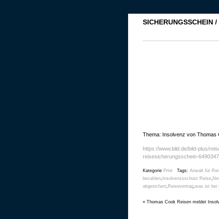
SICHERUNGSSCHEIN /
Thema: Insolvenz von Thomas 
https://www.bild.de/bild-plus/re
reisesicherungsschein-64903478
Kategorie
Print
Tags:
Anwalt für Rei
bezahlen
,
Insolvenzsschutz Reise
,
Ne
abgesichert
,
Reisevertrag
,
was ist bei
«
Thomas Cook Reisen meldet Insol