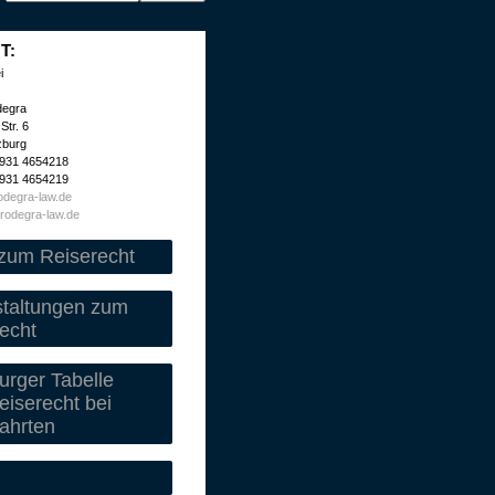
T:
i
degra
Str. 6
zburg
 931 4654218
 931 4654219
degra-law.de
rodegra-law.de
zum Reiserecht
staltungen zum
echt
rger Tabelle
iserecht bei
ahrten