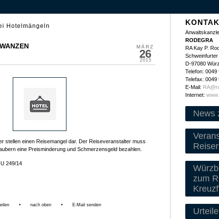
KONTAK
ei Hotelmängeln
Anwaltskanzle
RODEGRA
TWANZEN
MÄRZ
RA Kay P. Ro
26
Schweinfurter 
2015
D-97080 Wür
Telefon: 0049
Telefax: 0049
E-Mail:
RA@ro
Internet:
www.
News 
Veran
r stellen einen Reisemangel dar. Der Reiseveranstalter muss
Reiser
aubern eine Preisminderung und Schmerzensgeld bezahlen.
 U 249/14
Würzbu
zum Re
Kreuzf
eilen
•
nach oben
•
E-Mail senden
Urteile