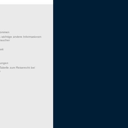
lkommen
 wichtige andere Informationen
braucher
eit
hungen
Tabelle zum Reiserecht bei
n