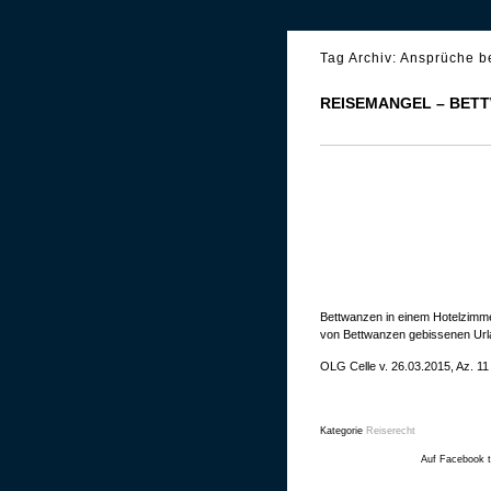
Tag Archiv:
Ansprüche b
REISEMANGEL – BET
Bettwanzen in einem Hotelzimme
von Bettwanzen gebissenen Url
OLG Celle v. 26.03.2015, Az. 11
Kategorie
Reiserecht
Auf Facebook t