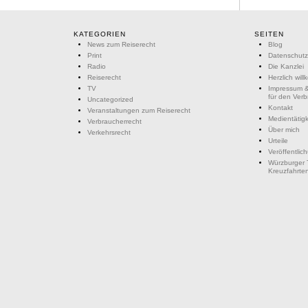
KATEGORIEN
SEITEN
News zum Reiserecht
Blog
Print
Datenschutz
Radio
Die Kanzlei
Reiserecht
Herzlich wil
TV
Impressum &
für den Ver
Uncategorized
Kontakt
Veranstaltungen zum Reiserecht
Medientätigk
Verbraucherrecht
Über mich
Verkehrsrecht
Urteile
Veröffentlic
Würzburger 
Kreuzfahrte