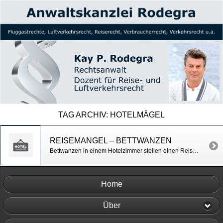
TAG ARCHIV:
HOTELMÄGEL
REISEMANGEL – BETTWANZEN
Bettwanzen in einem Hotelzimmer stellen einen Reisemangel dar. Der Reiseveranstalter muss von Bettwanzen gebissenen Urlaubern eine Preisminderung und Schmerzensgeld bezahlen. OLG Celle v. 26.03.2015, Az. 11 U 249/14
Home
Über