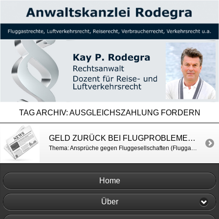
TAG ARCHIV:
AUSGLEICHSZAHLUNG FORDERN
GELD ZURÜCK BEI FLUGPROBLEMEN – DIE WELT
Thema: Ansprüche gegen Fluggesellschaften (Fluggastrechte) http://www.welt.de/print/welt_kompakt/print_wirtschaft/article157116355/Geld-zurueck-bei-Flugproblemen.html
Home
Über