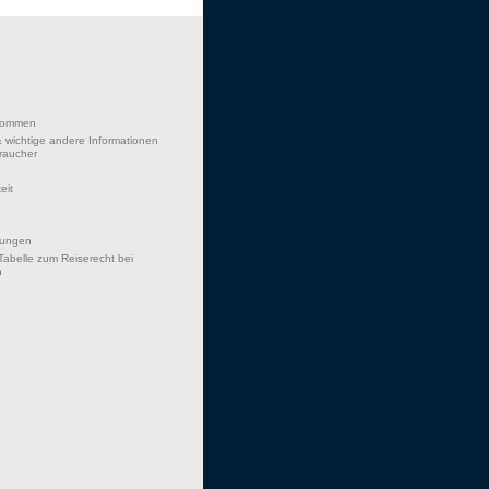
lkommen
 wichtige andere Informationen
braucher
eit
hungen
Tabelle zum Reiserecht bei
n