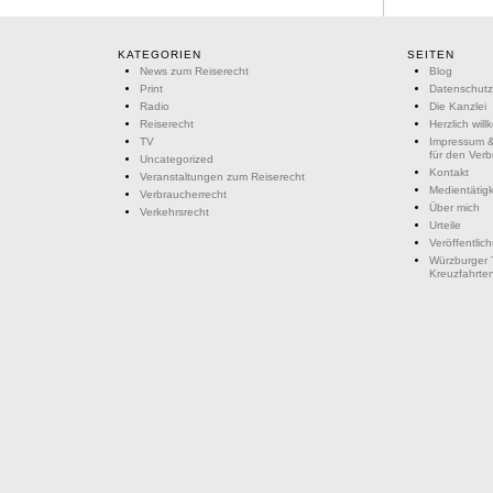
KATEGORIEN
SEITEN
News zum Reiserecht
Blog
Print
Datenschutz
Radio
Die Kanzlei
Reiserecht
Herzlich wil
TV
Impressum &
für den Ver
Uncategorized
Kontakt
Veranstaltungen zum Reiserecht
Medientätigk
Verbraucherrecht
Über mich
Verkehrsrecht
Urteile
Veröffentlic
Würzburger 
Kreuzfahrte