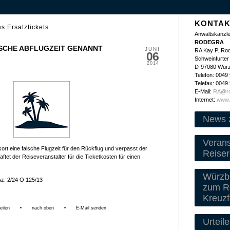
KONTAK
es Ersatztickets
Anwaltskanzle
RODEGRA
LSCHE ABFLUGZEIT GENANNT
JUNI
RA Kay P. Ro
06
Schweinfurter 
2014
D-97080 Wür
Telefon: 0049
Telefax: 0049
E-Mail:
RA@ro
Internet:
www.
News 
Veran
ort eine falsche Flugzeit für den Rückflug und verpasst der
Reiser
ftet der Reiseveranstalter für die Ticketkosten für einen
Würzbu
Az. 2/24 O 125/13
zum Re
Kreuzf
eilen
•
nach oben
•
E-Mail senden
Urteile