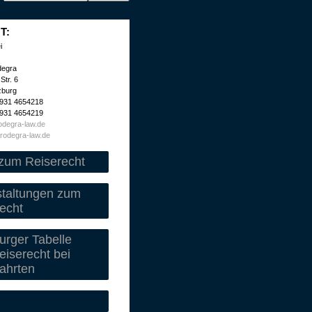
T:
i
degra
Str. 6
zburg
 931 4654218
 931 4654219
degra-law.de
rodegra-law.de
zum Reiserecht
staltungen zum
echt
rger Tabelle
iserecht bei
ahrten