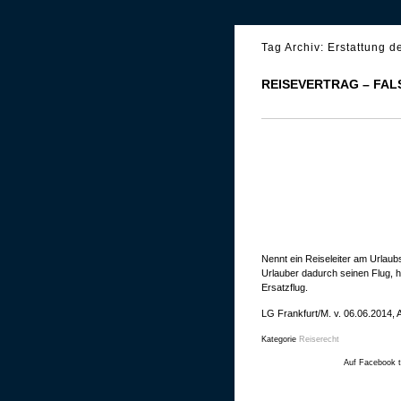
Tag Archiv:
Erstattung d
REISEVERTRAG – FA
Nennt ein Reiseleiter am Urlaubs
Urlauber dadurch seinen Flug, ha
Ersatzflug.
LG Frankfurt/M. v. 06.06.2014, 
Kategorie
Reiserecht
Auf Facebook t