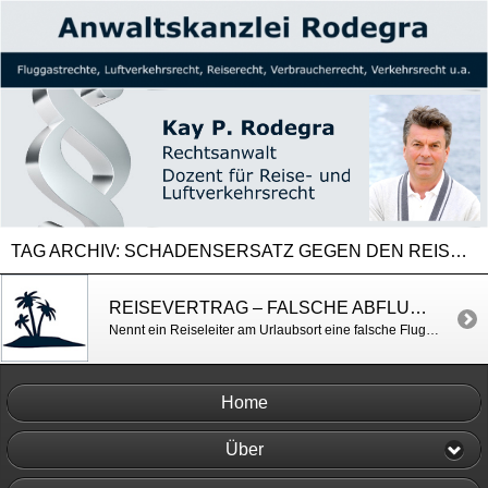
TAG ARCHIV:
SCHADENSERSATZ GEGEN DEN REISEVERANSTALTER
REISEVERTRAG – FALSCHE ABFLUGZEIT GENANNT
Nennt ein Reiseleiter am Urlaubsort eine falsche Flugzeit für den Rückflug und verpasst der Urlauber dadurch seinen Flug, haftet der Reiseveranstalter für die Ticketkosten für einen Ersatzflug. LG Frankfurt/M. v. 06.06.2014, Az. 2/24 O 125/13
Home
Über