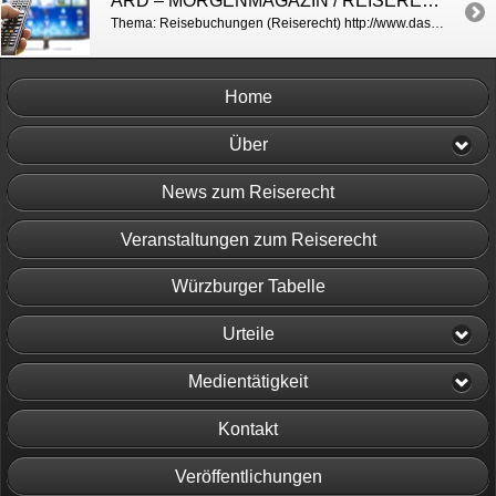
ARD – MORGENMAGAZIN / REISERECHT
Thema: Reisebuchungen (Reiserecht) http://www.daserste.de/information/politik-weltgeschehen/morgenmagazin/service/service-aufgepasst-beim-buchen-100.html
Home
Über
News zum Reiserecht
Veranstaltungen zum Reiserecht
Würzburger Tabelle
Urteile
Medientätigkeit
Kontakt
Veröffentlichungen