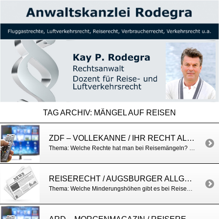
TAG ARCHIV:
MÄNGEL AUF REISEN
ZDF – VOLLEKANNE / IHR RECHT ALS URLAUBER
Thema: Welche Rechte hat man bei Reisemängeln? https://www.zdf.de/verbraucher/volle-kanne/volle-kanne-von-gran-canaria-vom-21-juni-2019-mit-joey-kelly-100.html
REISERECHT / AUGSBURGER ALLGEMEINE
Thema: Welche Minderungshöhen gibt es bei Reisemängeln? http://www.augsburger-allgemeine.de/themenwelten/Tabellenkalkulation-Was-bei-Reisemaengeln-zu-holen-ist-id34411647.html