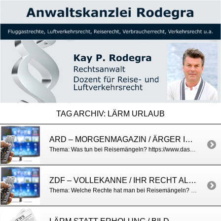
TAG ARCHIV:
LÄRM URLAUB
ARD – MORGENMAGAZIN / ÄRGER IM URLAUB
Thema: Was tun bei Reisemängeln? https://www.daserste.de/information/politik-weltgeschehen/morgenmagazin/videos/Service-112.html
ZDF – VOLLEKANNE / IHR RECHT ALS URLAUBER
Thema: Welche Rechte hat man bei Reisemängeln? https://www.zdf.de/verbraucher/volle-kanne/volle-kanne-von-gran-canaria-vom-21-juni-2019-mit-joey-kelly-100.html