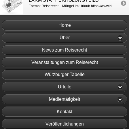
LÄRM STATT ERHOLUNG / BILD
Thema: Reiserecht – Mängel im Urlaub https://www.bild.de/reise/2019/reise/3-teil-der-serie-ueber-urlaubsaerger-laerm-und-schmutz-statt-erholung-im-hotel-59900008.bild.html
Home
Über
News zum Reiserecht
Veranstaltungen zum Reiserecht
Würzburger Tabelle
Urteile
Medientätigkeit
Kontakt
Veröffentlichungen