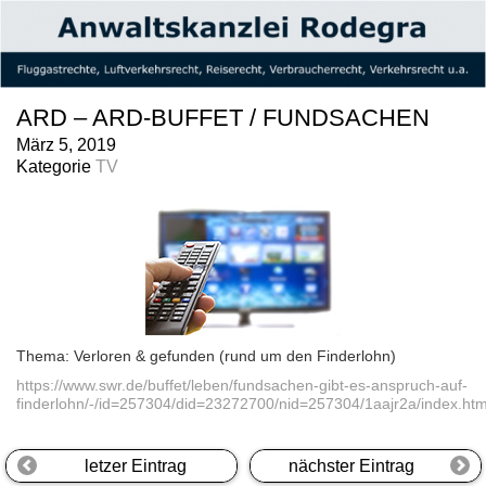
ARD – ARD-BUFFET / FUNDSACHEN
März 5, 2019
Kategorie
TV
Thema: Verloren & gefunden (rund um den Finderlohn)
https://www.swr.de/buffet/leben/fundsachen-gibt-es-anspruch-auf-
finderlohn/-/id=257304/did=23272700/nid=257304/1aajr2a/index.htm
letzer Eintrag
nächster Eintrag