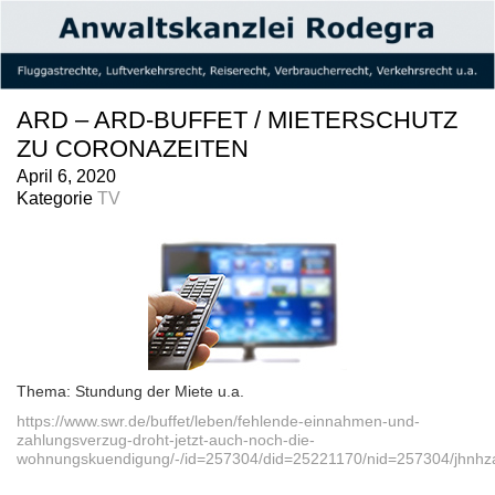
ARD – ARD-BUFFET / MIETERSCHUTZ
ZU CORONAZEITEN
April 6, 2020
Kategorie
TV
Thema: Stundung der Miete u.a.
https://www.swr.de/buffet/leben/fehlende-einnahmen-und-
zahlungsverzug-droht-jetzt-auch-noch-die-
wohnungskuendigung/-/id=257304/did=25221170/nid=257304/jhnhza