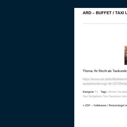
ARD – BUFFET / TAXI
Thema: Ihr Recht als Taxikunde
https://www.swr.de/buffet/leben/
taxibefoerderung/-/id=257304/
Kategorie
TV
Tags:
Alkohol Taxi
,
Bab
Taxi
,
Tarifgebiete Taxi
,
Taxameter fals
«
ZDF – Vollekanne / Reisemängel ric