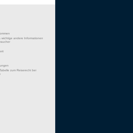
lkommen
 wichtige andere Informationen
braucher
eit
hungen
Tabelle zum Reiserecht bei
n