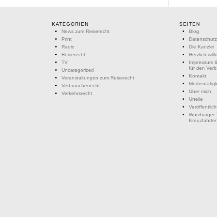
KATEGORIEN
SEITEN
News zum Reiserecht
Blog
Print
Datenschutz
Radio
Die Kanzlei
Reiserecht
Herzlich wil
TV
Impressum &
für den Ver
Uncategorized
Kontakt
Veranstaltungen zum Reiserecht
Medientätigk
Verbraucherrecht
Über mich
Verkehrsrecht
Urteile
Veröffentlic
Würzburger 
Kreuzfahrte