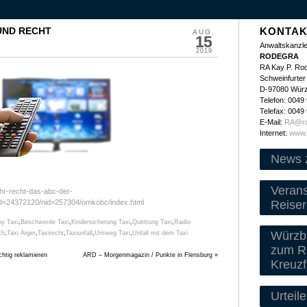
 UND RECHT
KONTAK
AUG.
15
Anwaltskanzle
2019
RODEGRA
RA Kay P. Ro
Schweinfurter 
D-97080 Wür
Telefon: 0049
Telefax: 0049
E-Mail:
RA@ro
Internet:
www.
News 
Veran
ihr-recht-das-abc-der-
Reiser
did=24372120/nid=257304/omkobc/index.html
y Taxi
,
Beschwerde Taxi
,
Kindersicherung Taxi
,
Quitttung Taxi
,
Radio
Würzbu
ch
,
Taxi Ärger
,
Taxirecht
,
Taxiunfall
,
Umweg Taxi
,
Unfall mit dem Taxi
zum Re
htig reklamieren
ARD – Morgenmagazin / Punkte in Flensburg
»
Kreuzf
Urteile