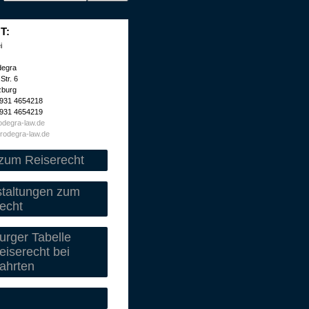
T:
i
degra
Str. 6
zburg
 931 4654218
 931 4654219
degra-law.de
rodegra-law.de
zum Reiserecht
staltungen zum
echt
rger Tabelle
iserecht bei
ahrten