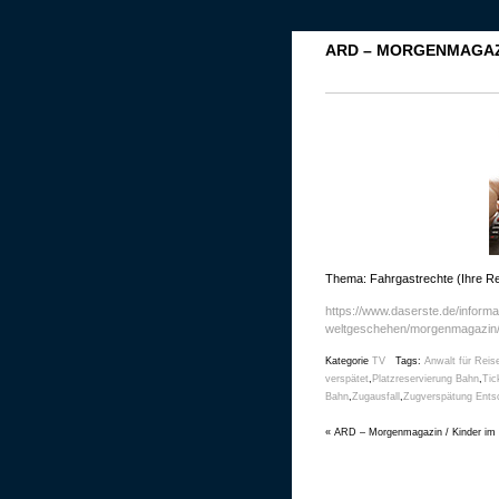
ARD – MORGENMAGAZI
Thema: Fahrgastrechte (Ihre R
https://www.daserste.de/informati
weltgeschehen/morgenmagazin/
Kategorie
TV
Tags:
Anwalt für Reis
verspätet
,
Platzreservierung Bahn
,
Tic
Bahn
,
Zugausfall
,
Zugverspätung Ents
«
ARD – Morgenmagazin / Kinder im 