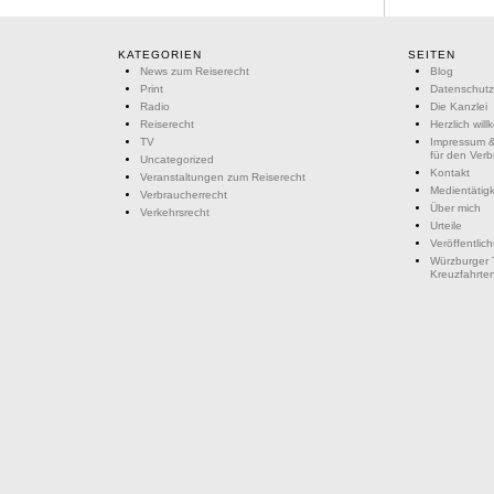
KATEGORIEN
SEITEN
News zum Reiserecht
Blog
Print
Datenschutz
Radio
Die Kanzlei
Reiserecht
Herzlich wil
TV
Impressum &
für den Ver
Uncategorized
Kontakt
Veranstaltungen zum Reiserecht
Medientätigk
Verbraucherrecht
Über mich
Verkehrsrecht
Urteile
Veröffentlic
Würzburger 
Kreuzfahrte