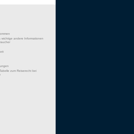
lkommen
 wichtige andere Informationen
braucher
eit
hungen
Tabelle zum Reiserecht bei
n