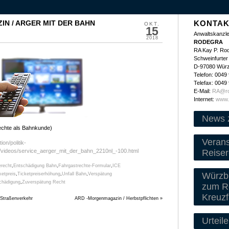
N / ARGER MIT DER BAHN
KONTAK
OKT.
15
Anwaltskanzle
2018
RODEGRA
RA Kay P. Ro
Schweinfurter 
D-97080 Wür
Telefon: 0049
Telefax: 0049
E-Mail:
RA@ro
Internet:
www.
News 
echte als Bahnkunde)
Veran
on/politik-
Reiser
videos/service_aerger_mit_der_bahn_2210nl_-100.html
erecht
,
Entschädigung Bahn
,
Fahrgastrechte-Formular
,
ICE
Würzbu
ketpreis
,
Ticketpreiserhöhung
,
Unfall Bahn
,
Verspätung
chädigung
,
Zuverspätung Recht
zum Re
Kreuzf
Straßenverkehr
ARD -Morgenmagazin / Herbstpflichten
»
Urteile