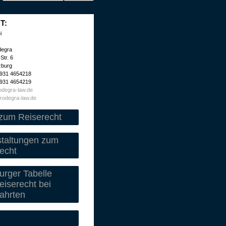
T:
i
degra
Str. 6
zburg
 931 4654218
 931 4654219
degra-law.de
rodegra-law.de
zum Reiserecht
staltungen zum
echt
rger Tabelle
iserecht bei
ahrten