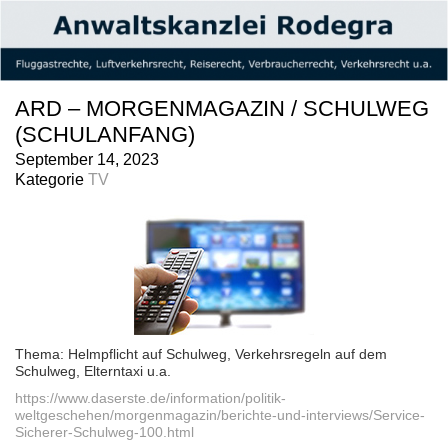
ARD – MORGENMAGAZIN / SCHULWEG
(SCHULANFANG)
September 14, 2023
Kategorie
TV
Thema: Helmpflicht auf Schulweg, Verkehrsregeln auf dem
Schulweg, Elterntaxi u.a.
https://www.daserste.de/information/politik-
weltgeschehen/morgenmagazin/berichte-und-interviews/Service-
Sicherer-Schulweg-100.html