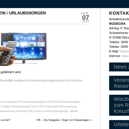
IN / URLAUBSSORGEN
KONTAK
APR.
07
Anwaltskanzle
2025
RODEGRA
RA Kay P. Ro
Schweinfurter 
D-97080 Wür
Telefon: 0049
Telefax: 0049
E-Mail:
RA@ro
Internet:
www.
News 
efährlich wird
Veran
ation/politik-weltgeschehen/morgenmagazin/service/Service-
Reiser
Würzbu
ritt Urlaub
,
EU ETA
,
Informationspflicht ETA ESTA
,
Reisewarnungen
zum Re
,
Thailand Reisewarnung
,
Türkei ETA
,
Türkeiurlaub Reisewarnung
Kreuzf
isewarnung Rücktritt
,
USA-Urlaub stornieren
,
Würzburger Tabelle
n sicher?
HR – Die Ratgeber / Ärger mit Solaranlagen
»
Urteile