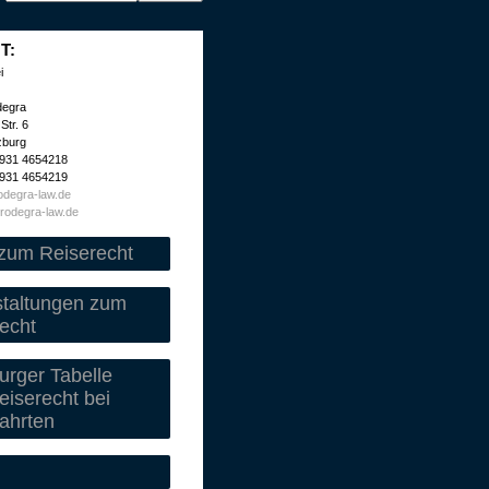
T:
i
degra
Str. 6
zburg
 931 4654218
 931 4654219
degra-law.de
rodegra-law.de
zum Reiserecht
staltungen zum
echt
rger Tabelle
iserecht bei
ahrten