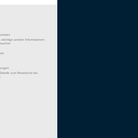
lkommen
 wichtige andere Informationen
braucher
eit
hungen
Tabelle zum Reiserecht bei
n