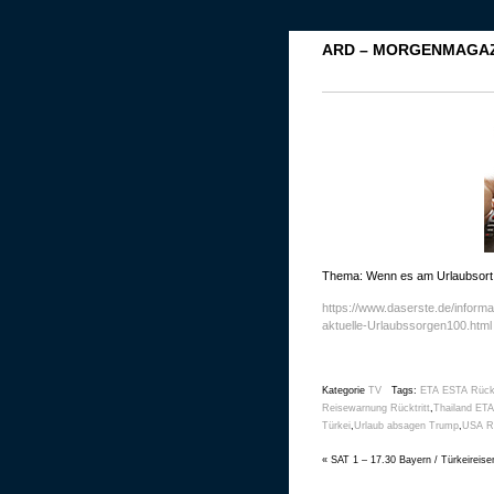
ARD – MORGENMAGAZ
Thema: Wenn es am Urlaubsort g
https://www.daserste.de/inform
aktuelle-Urlaubssorgen100.html
Kategorie
TV
Tags:
ETA ESTA Rückt
Reisewarnung Rücktritt
,
Thailand ETA
Türkei
,
Urlaub absagen Trump
,
USA Re
«
SAT 1 – 17.30 Bayern / Türkeireise