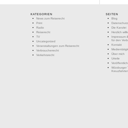
KATEGORIEN
SEITEN
News zum Reiserecht
Blog
Print
Datenschutz
Radio
Die Kanzlei
Reiserecht
Herzlich wil
TV
Impressum &
für den Ver
Uncategorized
Kontakt
Veranstaltungen zum Reiserecht
Medientätigk
Verbraucherrecht
Über mich
Verkehrsrecht
Urteile
Veröffentlic
Würzburger 
Kreuzfahrte