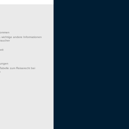
lkommen
 wichtige andere Informationen
braucher
eit
hungen
Tabelle zum Reiserecht bei
n