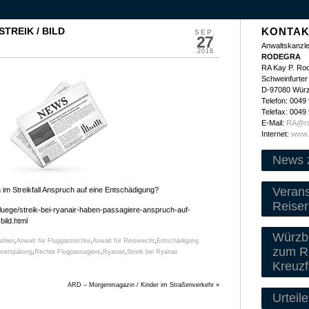
TREIK / BILD
KONTAK
SEP.
27
Anwaltskanzle
2018
RODEGRA
RA Kay P. Ro
Schweinfurter 
D-97080 Wür
Telefon: 0049
Telefax: 0049
E-Mail:
RA@ro
Internet:
www.
News 
Veran
m Streikfall Anspruch auf eine Entschädigung?
Reiser
/fluege/streik-bei-ryanair-haben-passagiere-anspruch-auf-
ild.html
Würzbu
ahlen
,
Anwalt für Fluggastrechte
,
Anwalt für Reiserecht
,
Entschädigung
zum Re
gverspätung
,
Rechte Flugpassagiere
,
Ryanair
,
Streik bei Ryanair
Kreuzf
ARD – Morgenmagazin / Kinder im Straßenverkehr
»
Urteile