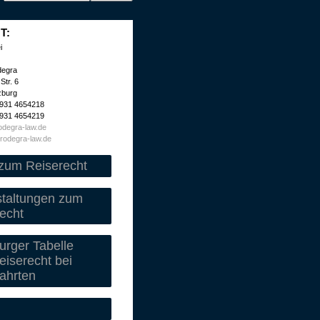
T:
i
degra
Str. 6
zburg
 931 4654218
 931 4654219
degra-law.de
rodegra-law.de
zum Reiserecht
staltungen zum
echt
rger Tabelle
iserecht bei
ahrten