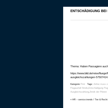
ENTSCHÄDIGUNG BEI S
Thema: Haben Passagiere auch i
https://www.bild.de/reise/fluege
ausgleichszahlungen-57507414.b
Kategorie
Print
Tags:
Airline muss z
Flugausfall Streik
,
Entschädigung Flu
Ausgleichszahlung
,
Streik der Piloten
«
HR – service:trends / Tier & Recht