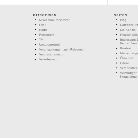
KATEGORIEN
SEITEN
News zum Reiserecht
Blog
Print
Datenschutz
Radio
Die Kanzlei
Reiserecht
Herzlich wil
TV
Impressum &
für den Ver
Uncategorized
Kontakt
Veranstaltungen zum Reiserecht
Medientätigk
Verbraucherrecht
Über mich
Verkehrsrecht
Urteile
Veröffentlic
Würzburger 
Kreuzfahrte