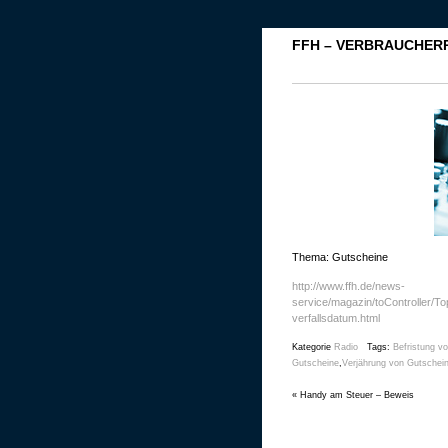
FFH – VERBRAUCHER
Thema: Gutscheine
http://www.ffh.de/news-
service/magazin/toController/To
verfallsdatum.html
Kategorie
Radio
Tags:
Befristung v
Gutscheine
,
Verjährung von Gutschei
«
Handy am Steuer – Beweis