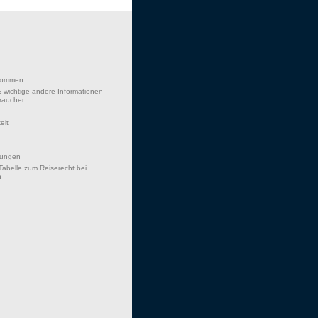
lkommen
 wichtige andere Informationen
braucher
eit
hungen
Tabelle zum Reiserecht bei
n