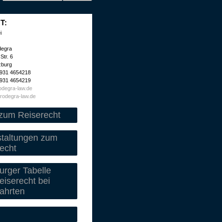
T:
i
degra
Str. 6
zburg
 931 4654218
 931 4654219
degra-law.de
rodegra-law.de
zum Reiserecht
staltungen zum
echt
rger Tabelle
iserecht bei
ahrten