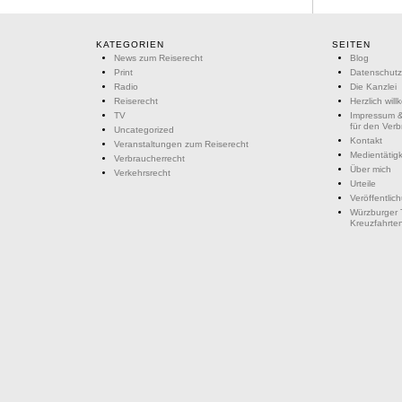
KATEGORIEN
SEITEN
News zum Reiserecht
Blog
Print
Datenschutz
Radio
Die Kanzlei
Reiserecht
Herzlich wil
TV
Impressum &
für den Ver
Uncategorized
Kontakt
Veranstaltungen zum Reiserecht
Medientätigk
Verbraucherrecht
Über mich
Verkehrsrecht
Urteile
Veröffentlic
Würzburger 
Kreuzfahrte