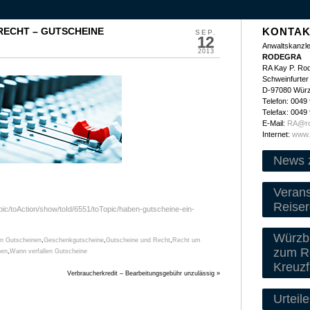
RECHT – GUTSCHEINE
KONTAK
SEP.
12
Anwaltskanzle
2013
RODEGRA
RA Kay P. Ro
Schweinfurter 
D-97080 Wür
Telefon: 0049
Telefax: 0049
E-Mail:
RA@ro
Internet:
www.
News 
Veran
Reiser
pic/toAction/show/toId/6551/toTopic/haben-gutscheine-ein-
Würzbu
on Gutscheinen
,
Geschenkgutscheine
,
Gutscheine und Recht
,
Recht um
zum Re
nen
,
Wann verfallen Gutscheine
Kreuzf
Verbraucherkredit – Bearbeitungsgebühr unzulässig
»
Urteile