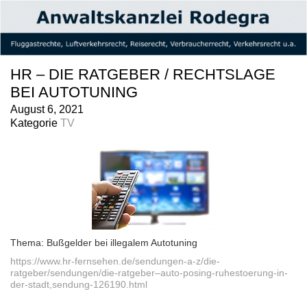
HR – DIE RATGEBER / RECHTSLAGE
BEI AUTOTUNING
August 6, 2021
Kategorie
TV
Thema: Bußgelder bei illegalem Autotuning
https://www.hr-fernsehen.de/sendungen-a-z/die-
ratgeber/sendungen/die-ratgeber–auto-posing-ruhestoerung-in-
der-stadt,sendung-126190.html