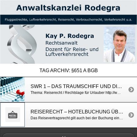
TAG ARCHIV:
§651 A BGB
SWR 1 – DAS TRAUMSCHIFF UND DIE PARAGRAFEN, WENN´S IM URLAUB ÄRGER GIBT
Thema: Reiserecht / Rechtslage für Urlauber http://www.swr.de/swrinfo/das-traumschiff-und-die-paragrafen-wenn-s-im-urlaub-aerger-gibt/-/id=7612/did=17888934/nid=7612/o3pyy2/index.html
REISERECHT – HOTELBUCHUNG ÜBER EINEN REISEVERANSTALTER
Das Reisevertragsrecht gilt auch bei der Buchung einer Einzelleistung. Wenn ein Kunde bei einem Reiseveranstalter nur eine Hotelbuchung vornimmt, gilt das Reisevertragsrecht (§§ 651 a ff BGB), obwohl nur eine Einzelleistung gebucht wird. BGH v. 20.5.2014, Az. X ZR 134/13