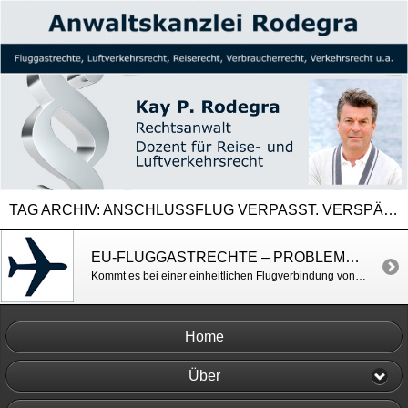
TAG ARCHIV:
ANSCHLUSSFLUG VERPASST. VERSPÄTUNG ANSCHLUSSFLUG
EU-FLUGGASTRECHTE – PROBLEME BEIM ANSCHLUSSFLUG
Kommt es bei einer einheitlichen Flugverbindung von einem Flughafen in der EU in einen Drittstaat mit Umsteigen in einem anderen Drittstaat zu einer großen Verspätung bei der Ankunft des zweiten Teilflugs, der von einer Nicht-EU-Airline im Auftrag der Airline des ersten Teilfluges durchgeführt wurde, so ist das Luftfahrtunternehmen, das den ersten Teilflug (Teilstrecke) durchgeführt hat, […]
Home
Über