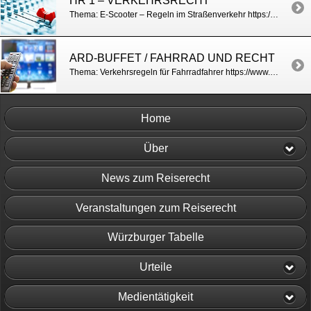
HR 1 – VERKEHRSRECHT
Thema: E-Scooter – Regeln im Straßenverkehr https://www.hr1.de/programm/verkehrsrechtsanwalt-kay-p-rodegra-ueber-e-scooter,audio-anwalt-e-scooter100.html
ARD-BUFFET / FAHRRAD UND RECHT
Thema: Verkehrsregeln für Fahrradfahrer https://www.swr.de/buffet/leben/bussgeldkatalog-fuer-radfahrer-das-sollten-sie-als-radfahrer-wissen/-/id=257304/did=23795404/nid=257304/15sgtp7/index.html
Home
Über
News zum Reiserecht
Veranstaltungen zum Reiserecht
Würzburger Tabelle
Urteile
Medientätigkeit