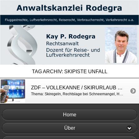
TAG ARCHIV:
SKIPISTE UNFALL
ZDF – VOLLEKANNE / SKIRURLAUB & RECHT
Thema: Skiregeln, Rechtslage bei Schneemangel, Haftung bei Skiunfällen https://www.zdf.de/gesellschaft/volle-kanne/volle-kanne-vom-14-dezember-2023-mit-tom-gaebel-100.html
Home
Über