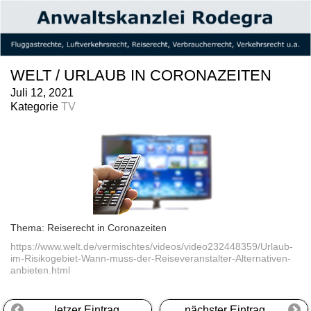
WELT / URLAUB IN CORONAZEITEN
Juli 12, 2021
Kategorie
TV
Thema: Reiserecht in Coronazeiten
https://www.welt.de/vermischtes/videos/video232448359/Urlaub-
im-Risikogebiet-Wann-muss-der-Reiseveranstalter-Alternativen-
anbieten.html
letzer Eintrag
nächster Eintrag